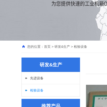
您的位置：
首页
>
研发&生产
>
检验设备
研发&生产
先进设备
检验设备
推荐产品