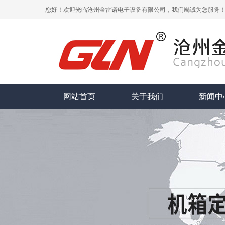
您好！欢迎光临沧州金雷诺电子设备有限公司，我们竭诚为您服务
网站首页
关于我们
新闻中