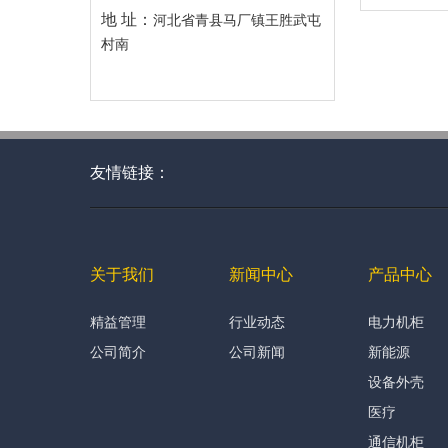
地 址：
河北省青县马厂镇王胜武屯
村南
友情链接：
关于我们
新闻中心
产品中心
精益管理
行业动态
电力机柜
公司简介
公司新闻
新能源
设备外壳
医疗
通信机柜